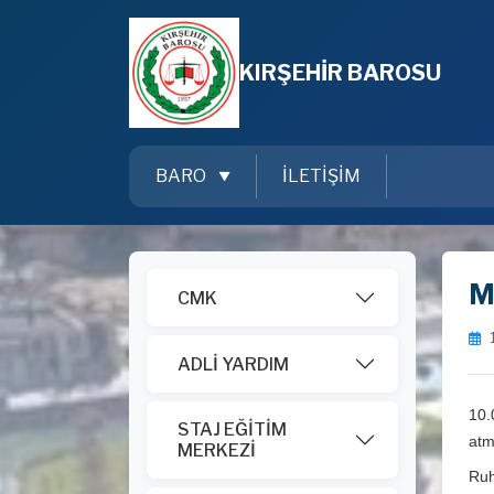
KIRŞEHİR BAROSU
BARO
İLETİŞİM
M
CMK
ADLİ YARDIM
10.
STAJ EĞİTİM
atmı
MERKEZİ
Ruh