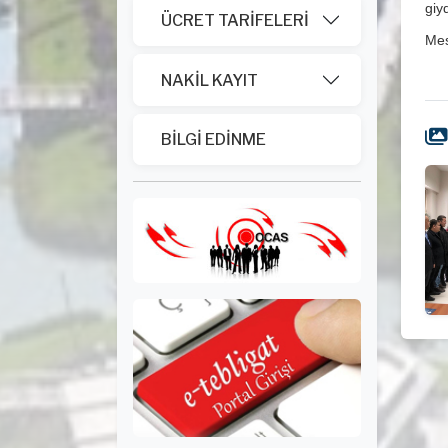
giyd
ÜCRET TARİFELERİ
Mes
NAKİL KAYIT
BİLGİ EDİNME