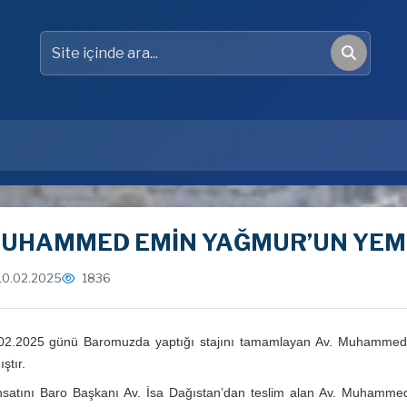
Site içinde ara
Ara
UHAMMED EMİN YAĞMUR’UN YEMİ
10.02.2025
1836
02.2025 günü Baromuzda yaptığı stajını tamamlayan Av. Muhammed
ştır.
satını Baro Başkanı Av. İsa Dağıstan’dan teslim alan Av. Muhamme