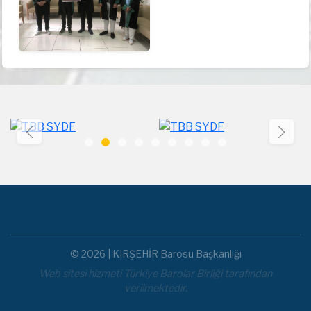
© 2026 | KIRŞEHİR Barosu Başkanlığı
Web sitesi hizmeti Türkiye Barolar Birliği tarafından
verilmektedir.