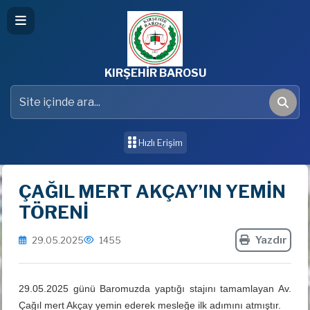
KIRŞEHİR BAROSU
Site içinde ara
Ara
Hızlı Erişim
ÇAĞIL MERT AKÇAY’IN YEMİN
TÖRENİ
Yazdır
29.05.2025
1455
29.05.2025 günü Baromuzda yaptığı stajını tamamlayan Av.
Çağıl mert Akçay yemin ederek mesleğe ilk adımını atmıştır.